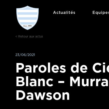
Aller
au
Actualités
Equipe
contenu
< Retour aux actus
23/06/2021
Paroles de Ci
Blanc – Murr
Dawson