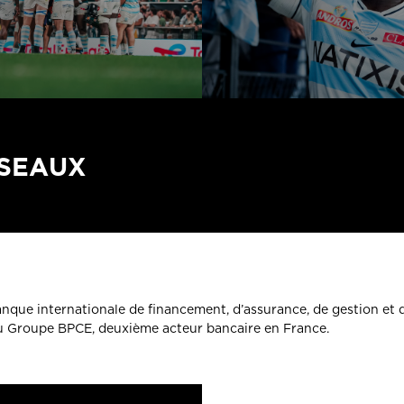
ÉSEAUX
banque internationale de financement, d’assurance, de gestion et 
du Groupe BPCE, deuxième acteur bancaire en France.