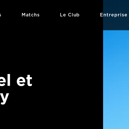
s
Matchs
Le Club
Entreprise
el et
ay