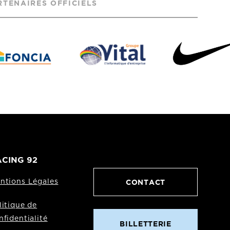
RTENAIRES OFFICIELS
CING 92
CONTACT
ntions Légales
litique de
nfidentialité
BILLETTERIE