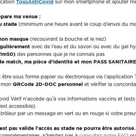
TousAntiCovid
lication
sur mon smartphone et ajouter mes
épare ma venue :
u stade
(minimum une heure avant le coup d’envoi du mat
mon masque
(recouvrant la bouche et le nez)
égulièrement
avec de l’eau et du savon ou avec du gel h
(1m50)
des personnes que je ne connais pas
de match, ma pièce d’identité et mon PASS SANITAIRE 
tre sous forme papier ou électronique via l’application
QRCode 2D-DOC personnel
r mon
et vérifier la concor
ovid Vérif n’accède qu’à vos informations vaccins et test
est accessible).
trôleur par un message en vert ou en rouge si votre preuv
st pas valide l’accès au stade ne pourra être autorisé.
 complémentaires, n’hésitez pas à
consultez notre FAQ
ou