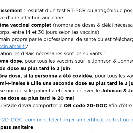
lissement
: résultat d’un test RT-PCR ou antigénique posit
e d’une infection ancienne.
éma vaccinal complet
(nombre de doses & délai nécessai
ps, entre 14 et 30 jours selon les vaccins)
 main propre par le professionnel de santé ou est téléchar
cin.ameli.fr
/
ation les délais nécessaires sont les suivants :
ième dose
, pour tous les vaccins sauf le Johnson & Johns
de dose au plus tard le 3 juin
ère dose, si la personne a été covidée
, pour tous les v
mi-Finales à Lille une seconde dose au plus tard le 3 j
Johnson & J
e unique si le patient a été vacciné avec le
ne dose au plus tard le 20 mai
QR code 2D-DOC
u Stade devra comporter le
afin d’être
 2D-DOC, comment télécharger un certificat de test ou 
ass sanitaire