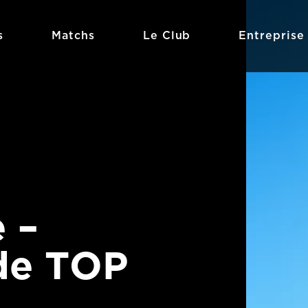
s
Matchs
Le Club
Entreprise
e –
de TOP