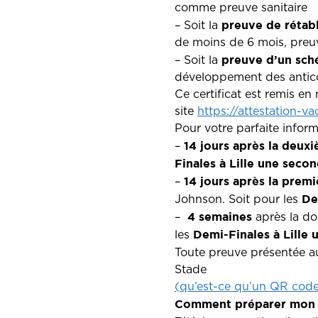
comme preuve sanitaire
preuve de rétab
– Soit la
de moins de 6 mois, preuv
preuve d’un sch
– Soit la
développement des anticor
Ce certificat est remis en
site
https://attestation-vac
Pour votre parfaite inform
14 jours après la deux
–
Finales à Lille une secon
14 jours après la premi
–
De
Johnson. Soit pour les
4 semaines
–
après la dos
Demi-Finales à Lille
u
les
Toute preuve présentée a
Stade
(qu’est-ce qu’un QR code
Comment préparer mon p