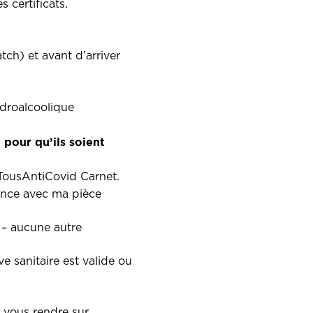
 certificats.
ch) et avant d’arriver
ydroalcoolique
pour qu’ils soient
 TousAntiCovid Carnet.
dance avec ma pièce
s – aucune autre
e sanitaire est valide ou
 vous rendre sur