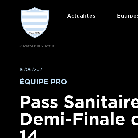
Aller
au
Actualités
Equipe
contenu
< Retour aux actus
16/06/2021
ÉQUIPE PRO
Pass Sanitair
Demi-Finale 
14