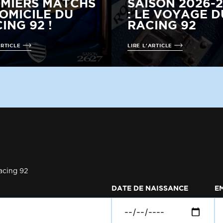
MIERS MATCHS
SAISON 2026-
OMICILE DU
: LE VOYAGE D
ING 92 !
RACING 92
ARTICLE
LIRE L'ARTICLE
acing 92
DATE DE NAISSANCE
E