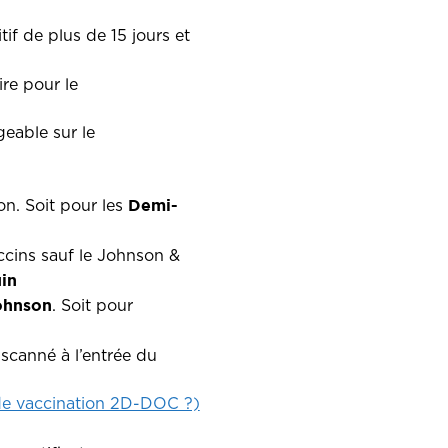
if de plus de 15 jours et
re pour le
geable sur le
Demi-
on. Soit pour les
accins sauf le Johnson &
uin
ohnson
. Soit pour
 scanné à l’entrée du
de vaccination 2D-DOC ?)