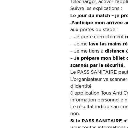
Télécharger, activer l’app
Suivre les explications :
Le jour du match – je pr
J’anticipe mon arrivée a
aux portes du stade :
– Je porte correctement
lave les mains r
– Je me
distance 
– Je me tiens à
Je prépare mon billet 
–
scannés par la sécurité.
Le PASS SANITAIRE peut ê
L’organisateur va scanne
d’identité
(l’application Tous Anti C
information personnelle n’
Le résultat indique au con
non.
Si le PASS SANITAIRE n’e
Pour toutes informations