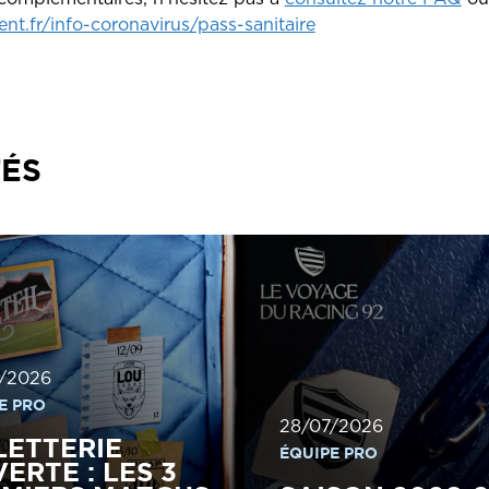
t.fr/info-coronavirus/pass-sanitaire
TÉS
/2026
E PRO
28/07/2026
LETTERIE
ÉQUIPE PRO
ERTE : LES 3