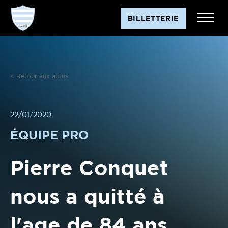
Aller
BILLETTERIE
au
contenu
< Retour aux actus
22/01/2020
ÉQUIPE PRO
Pierre Conquet
nous a quitté à
l'age de 84 ans.