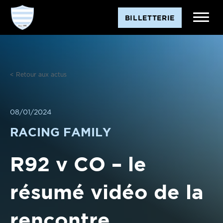
Aller
BILLETTERIE
au
contenu
< Retour aux actus
08/01/2024
RACING FAMILY
R92 v CO – le
résumé vidéo de la
rencontre