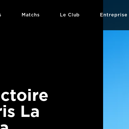
s
Matchs
Le Club
Entreprise
ctoire
ris La
a