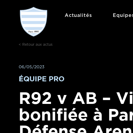
Aller
au
Actualités
Equipe
contenu
< Retour aux actus
06/05/2023
ÉQUIPE PRO
R92 v AB – Vi
bonifiée à Pa
Défense Aren