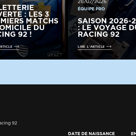
28/07/2026
LETTERIE
ÉQUIPE PRO
ERTE : LES 3
MIERS MATCHS
SAISON 2026-
OMICILE DU
: LE VOYAGE D
ING 92 !
RACING 92
ARTICLE
LIRE L'ARTICLE
acing 92
DATE DE NAISSANCE
E