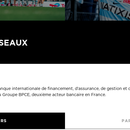
ÉSEAUX
banque internationale de financement, d’assurance, de gestion et 
du Groupe BPCE, deuxième acteur bancaire en France.
URS
PA