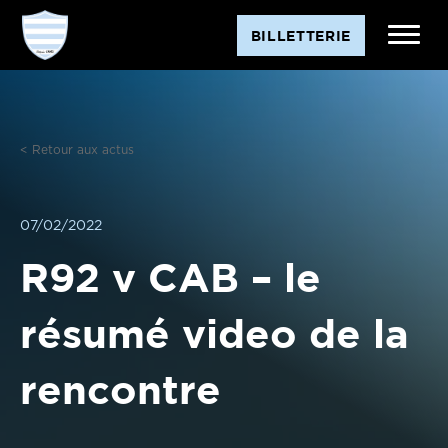
Aller
BILLETTERIE
au
contenu
< Retour aux actus
07/02/2022
R92 v CAB – le
résumé video de la
rencontre