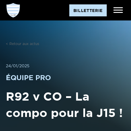
Aller
BILLETTERIE
au
contenu
< Retour aux actus
24/01/2025
ÉQUIPE PRO
R92 v CO – La
compo pour la J15 !