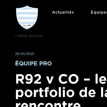
Aller
au
Actualités
Equipe
contenu
< Retour aux actus
28/01/2025
ÉQUIPE PRO
R92 v CO – le
portfolio de l
rencontre