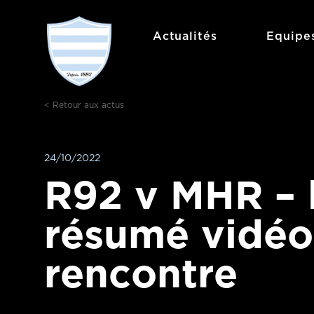
Aller
au
Actualités
Equipe
contenu
< Retour aux actus
24/10/2022
R92 v MHR – 
résumé vidéo
rencontre