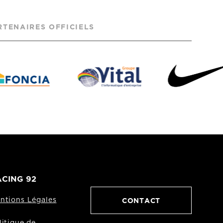
RTENAIRES OFFICIELS
CING 92
CONTACT
ntions Légales