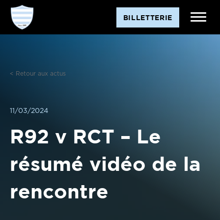
Aller
BILLETTERIE
au
contenu
< Retour aux actus
11/03/2024
R92 v RCT – Le
résumé vidéo de la
rencontre