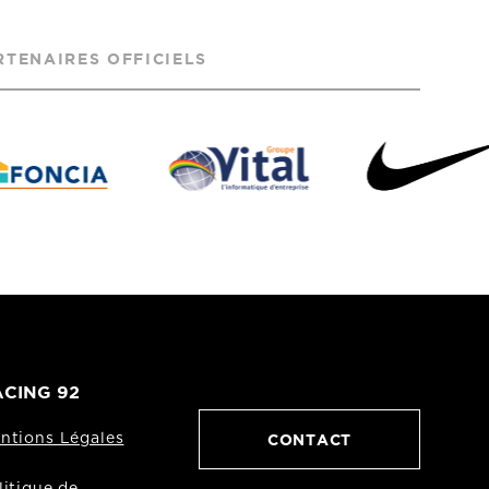
RTENAIRES OFFICIELS
CING 92
CONTACT
ntions Légales