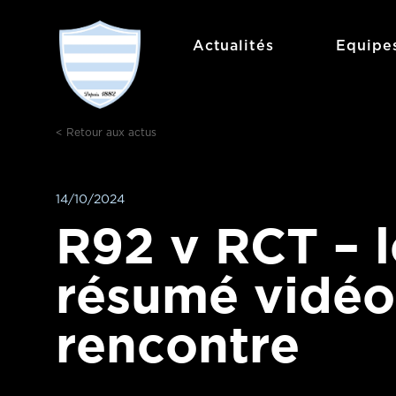
Aller
au
Actualités
Equipe
contenu
< Retour aux actus
14/10/2024
R92 v RCT – l
résumé vidéo
rencontre