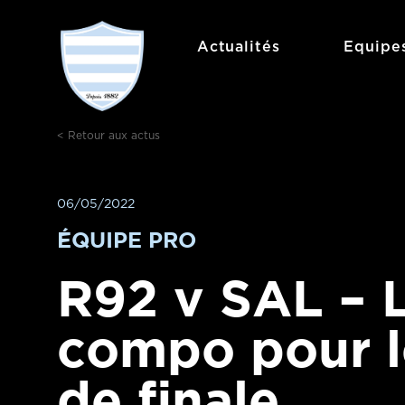
Aller
au
Actualités
Equipe
contenu
< Retour aux actus
06/05/2022
ÉQUIPE PRO
R92 v SAL – 
compo pour l
de finale