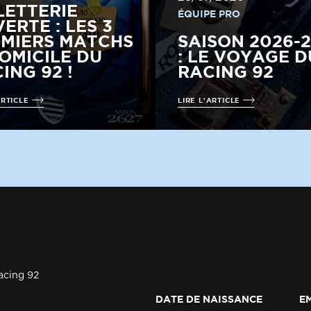
LETTERIE
ÉQUIPE PRO
ERTE : LES 3
MIERS MATCHS
SAISON 2026-
OMICILE DU
: LE VOYAGE D
ING 92 !
RACING 92
ARTICLE
LIRE L'ARTICLE
acing 92
DATE DE NAISSANCE
E