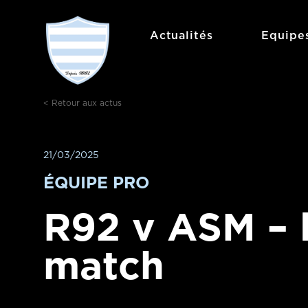
Aller
au
Actualités
Equipe
contenu
< Retour aux actus
21/03/2025
ÉQUIPE PRO
R92 v ASM – 
match