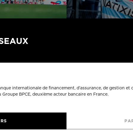
ÉSEAUX
banque internationale de financement, d’assurance, de gestion et 
du Groupe BPCE, deuxième acteur bancaire en France.
URS
PA