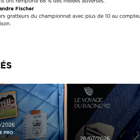
 Ils ont remporté 68 % des mêlées adverses.
xandre Fischer
urs gratteurs du championnat avec plus de 10 au compteu
ison.
TÉS
/2026
E PRO
28/07/2026