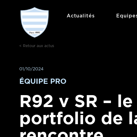
Aller
au
Actualités
Equipe
contenu
< Retour aux actus
01/10/2024
ÉQUIPE PRO
R92 v SR – le
portfolio de l
rencontre