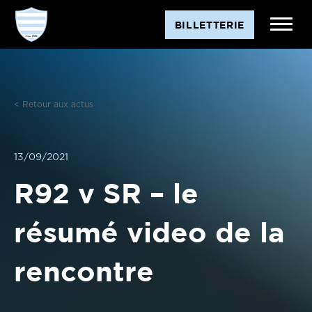
Aller
BILLETTERIE
au
contenu
< Retour aux actus
13/09/2021
R92 v SR – le
résumé video de la
rencontre