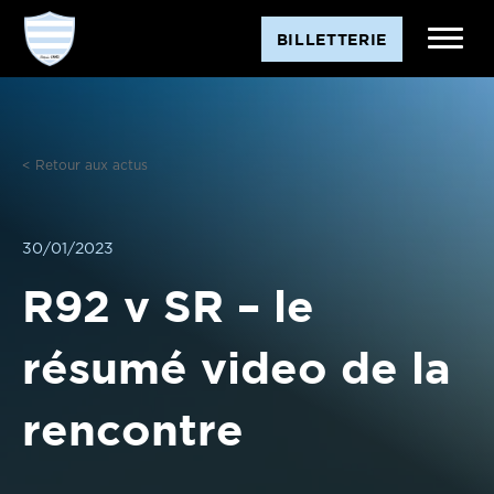
Aller
BILLETTERIE
au
contenu
< Retour aux actus
30/01/2023
R92 v SR – le
résumé video de la
rencontre