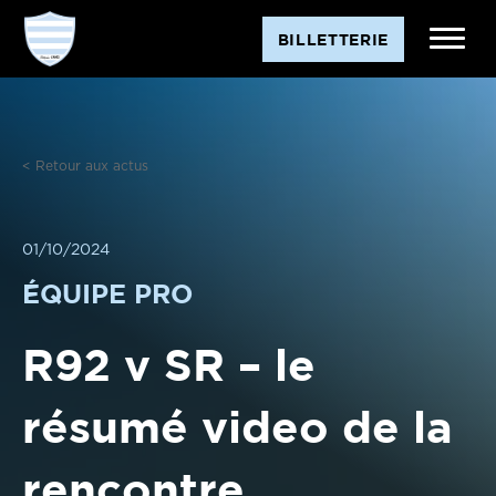
Aller
BILLETTERIE
au
contenu
< Retour aux actus
01/10/2024
ÉQUIPE PRO
R92 v SR – le
résumé video de la
rencontre