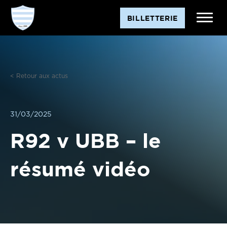
Aller
BILLETTERIE
au
contenu
< Retour aux actus
31/03/2025
R92 v UBB – le
résumé vidéo