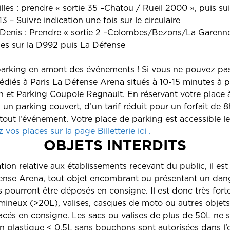
les : prendre « sortie 35 –Chatou / Rueil 2000 », puis sui
3 – Suivre indication une fois sur le circulaire
 Denis : Prendre « sortie 2 –Colombes/Bezons/La Garenne
s sur la D992 puis La Défense
parking en amont des événements ! Si vous ne pouvez pas
iés à Paris La Défense Arena situés à 10-15 minutes à p
on et Parking Coupole Regnault. En réservant votre place 
un parking couvert, d’un tarif réduit pour un forfait de 
out l’événement. Votre place de parking est accessible l
 vos places sur la page Billetterie ici .
OBJETS INTERDITS
ion relative aux établissements recevant du public, il est 
fense Arena, tout objet encombrant ou présentant un dan
 pourront être déposés en consigne. Il est donc très fort
mineux (>20L), valises, casques de moto ou autres objet
acés en consigne. Les sacs ou valises de plus de 50L ne s
en plastique < 0.5L sans bouchons sont autorisées dans l’