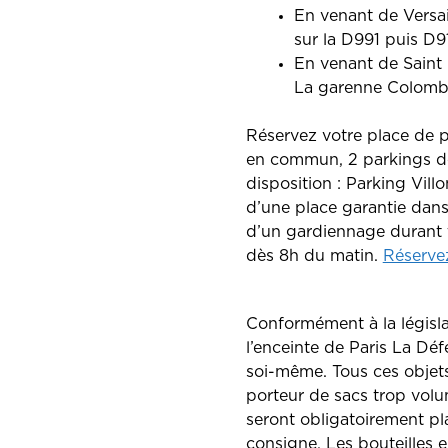
En venant de Versail
sur la D991 puis D91
En venant de Saint
La garenne Colombe
Réservez votre place de 
en commun, 2 parkings déd
disposition : Parking Vill
d’une place garantie dans 
d’un gardiennage durant t
dès 8h du matin.
Réservez
Conformément à la législat
l’enceinte de Paris La Dé
soi-même. Tous ces objets
porteur de sacs trop volu
seront obligatoirement pl
consigne. Les bouteilles 