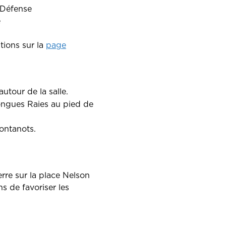
 Défense
e
tions sur la
page
utour de la salle.
Longues Raies au pied de
Fontanots.
rre sur la place Nelson
s de favoriser les