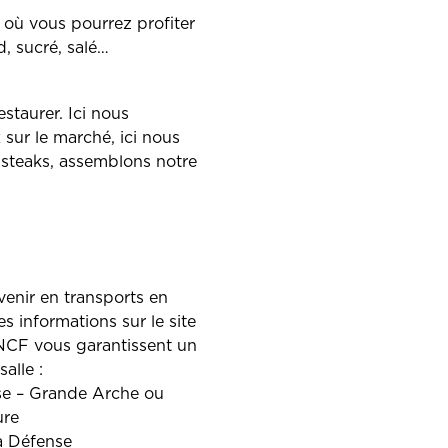
le où vous pourrez profiter
, sucré, salé…
taurer. Ici nous
 sur le marché, ici nous
s steaks, assemblons notre
 venir en transports en
 informations sur le site
NCF vous garantissent un
alle :
se – Grande Arche ou
ure
La Défense