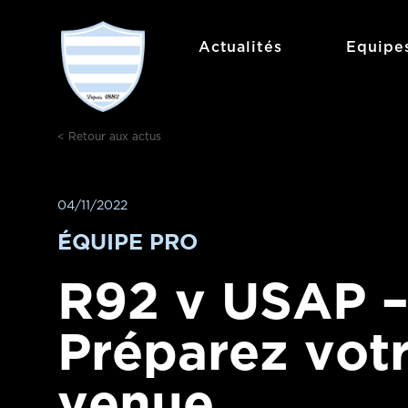
Aller
au
Actualités
Equipe
contenu
< Retour aux actus
04/11/2022
ÉQUIPE PRO
R92 v USAP 
Préparez vot
venue