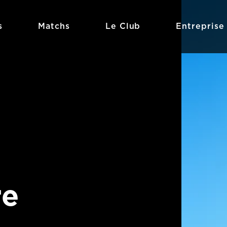
s
Matchs
Le Club
Entreprise
–
re