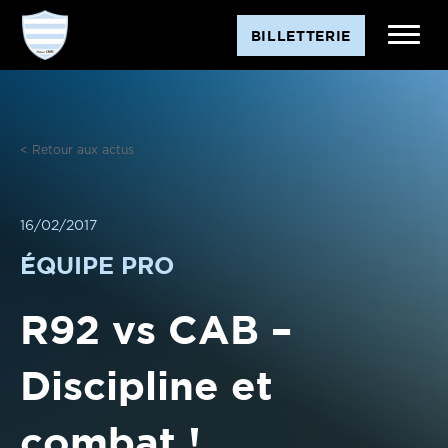
Aller
BILLETTERIE
au
contenu
< Retour aux actus
16/02/2017
ÉQUIPE PRO
R92 vs CAB –
Discipline et
combat !