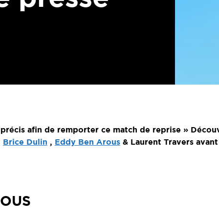
précis afin de remporter ce match de reprise » Découv
e
Brice Dulin
,
Eddy Ben Arous
& Laurent Travers avant
ROUS