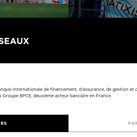
ÉSEAUX
banque internationale de financement, d’assurance, de gestion et 
du Groupe BPCE, deuxième acteur bancaire en France.
URS
PA