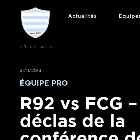
Aller
au
Actualités
Equipe
contenu
< Retour aux actus
21/11/2018
ÉQUIPE PRO
R92 vs FCG –
déclas de la
conférence d