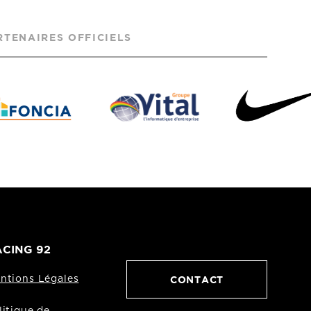
RTENAIRES OFFICIELS
CING 92
CONTACT
ntions Légales