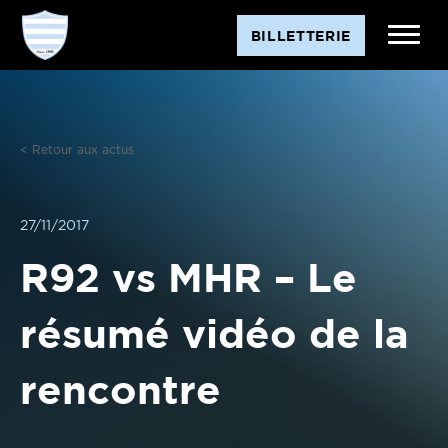
Aller
BILLETTERIE
au
contenu
< Retour aux actus
27/11/2017
R92 vs MHR – Le
résumé vidéo de la
rencontre