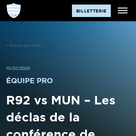
Aller
BILLETTERIE
au
contenu
< Retour aux actus
10/01/2020
ÉQUIPE PRO
R92 vs MUN – Les
déclas de la
conférence de