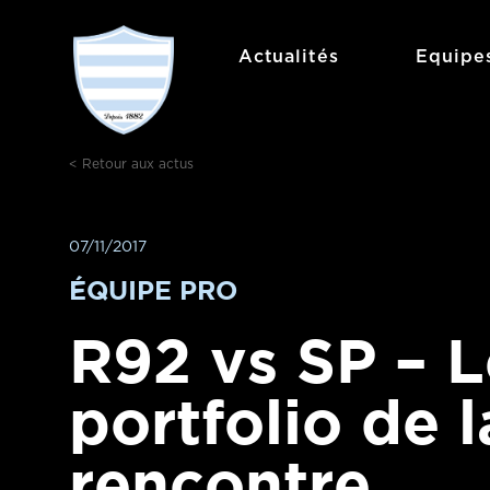
Aller
au
Actualités
Equipe
contenu
< Retour aux actus
07/11/2017
ÉQUIPE PRO
R92 vs SP – L
portfolio de l
rencontre