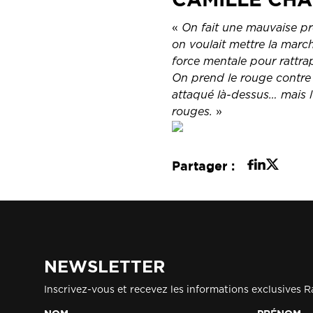
«
On fait une mauvaise p
on voulait mettre la march
force mentale pour rattrap
On prend le rouge contre 
attaqué là-dessus… mais 
rouges.
»
Partager :
NEWSLETTER
Inscrivez-vous et recevez les informations exclusives R