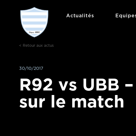
Aller
au
Actualités
Equipe
contenu
< Retour aux actus
30/10/2017
R92 vs UBB –
sur le match