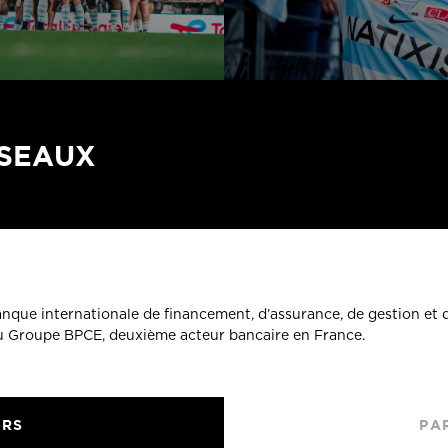
ÉSEAUX
banque internationale de financement, d’assurance, de gestion et 
du Groupe BPCE, deuxième acteur bancaire en France.
URS
PA