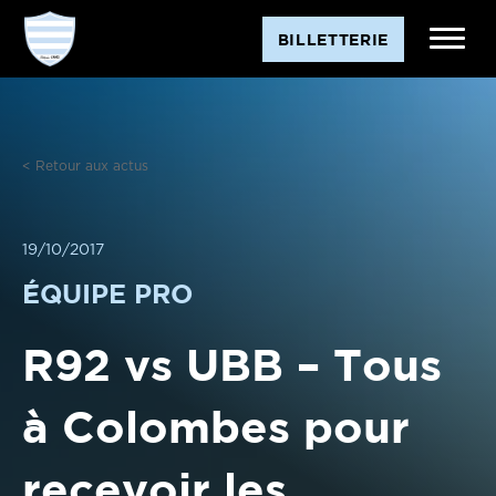
Aller
BILLETTERIE
au
contenu
< Retour aux actus
19/10/2017
ÉQUIPE PRO
R92 vs UBB – Tous
à Colombes pour
recevoir les