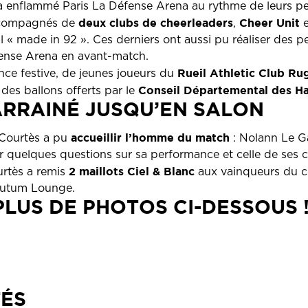
 enflammé Paris La Défense Arena au rythme de leurs pe
deux clubs de cheerleaders
Cheer Unit
accompagnés de
,
al « made in 92 ». Ces derniers ont aussi pu réaliser des 
fense Arena en avant-match.
Rueil Athletic Club Ru
nce festive, de jeunes joueurs du
Conseil Départemental des H
des ballons offerts par le
RRAINÉ JUSQU’EN SALON
accueillir l’homme du match
 Courtès a pu
: Nolann Le Ga
r quelques questions sur sa performance et celle de ses c
2 maillots Ciel & Blanc
urtès a remis
aux vainqueurs du c
cutum Lounge.
LUS DE PHOTOS CI-DESSOUS 
TÉS