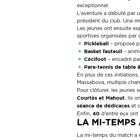
exceptionnel.
L’aventure a débuté par 
président du club. Une im
Les jeunes ont ensuite ex
sportives organisées par 
Pickleball
– proposé pa
Basket fauteuil
– animé
Cécifoot
– encadré pa
Para-tennis de table 
En plus de ces initiations
Massabova, multiple champ
Pour clôturer, les jeunes
Courtès et Mahout
. Ils 
séance de dédicaces
et 
40
Enfin,
d’entre eux ont 
LA MI-TEMPS
La mi-temps du match a é