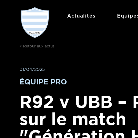
Aller
au
Actualités
Equipe
contenu
< Retour aux actus
01/04/2025
ÉQUIPE PRO
R92 v UBB – 
sur le match
"Génération 