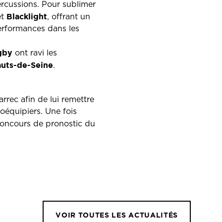
rcussions. Pour sublimer
Blacklight
et
, offrant un
performances dans les
gby
ont ravi les
auts-de-Seine
.
rrec afin de lui remettre
oéquipiers. Une fois
oncours de pronostic du
!
VOIR TOUTES LES ACTUALITÉS