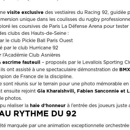
visite exclusive
une
des vestiaires du Racing 92, guidée 
mersion unique dans les coulisses du rugby professionne
ploré les coursives de Paris La Défense Arena pour tester
des clubs des Hauts-de-Seine :
r le club Pickle Ball Paris Ouest
 par le club Hurricane 92
r l’Académie Club Asnières
& escrime fauteuil
– proposés par le Levallois Sporting C
BMX 
, ils ont assisté à une spectaculaire démonstration de
ion de France de la discipline.
 se sont réunis sur le terrain pour une photo mémorable e
Gia Kharaishvili, Fabien Sanconnie et L
ont ensuite rejoint
de photos.
haie d’honneur
pu réaliser la
à l’entrée des joueurs juste 
 AU RYTHME DU 92
té marquée par une animation exceptionnelle orchestrée