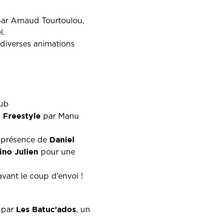
par Arnaud Tourtoulou,
l.
 diverses animations
lub
Freestyle
par Manu
Daniel
n présence de
ino Julien
pour une
avant le coup d’envoi !
Les Batuc’ados
 par
, un