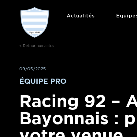
Aller
au
Actualités
Equipe
contenu
< Retour aux actus
09/05/2025
ÉQUIPE PRO
Racing 92 – 
Bayonnais : 
votre venue