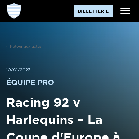
Aller
BILLETTERIE
au
contenu
< Retour aux actus
10/01/2023
ÉQUIPE PRO
Racing 92 v
Harlequins – La
Coupe d'Europe à