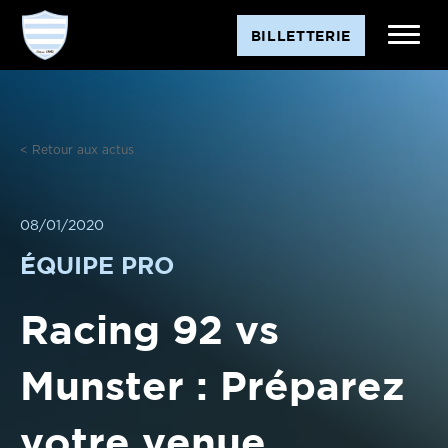
Aller
BILLETTERIE
au
contenu
< Retour aux actus
08/01/2020
ÉQUIPE PRO
Racing 92 vs
Munster : Préparez
votre venue