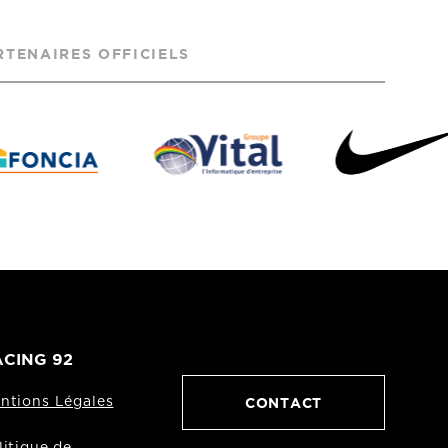
RTENAIRES OFFICIELS
CING 92
CONTACT
ntions Légales