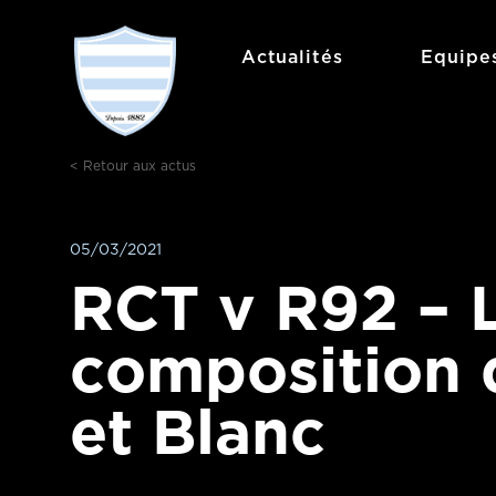
Aller
au
Actualités
Equipe
contenu
< Retour aux actus
05/03/2021
RCT v R92 – 
composition 
et Blanc