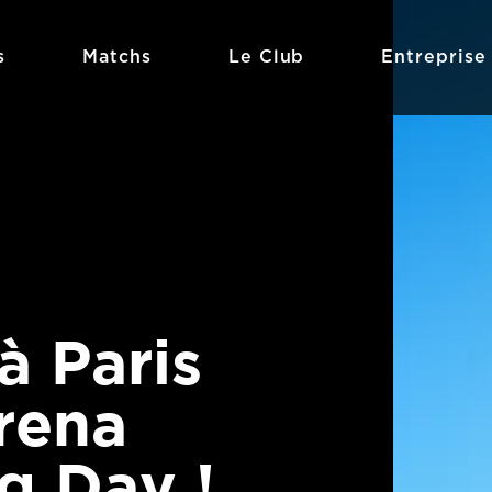
s
Matchs
Le Club
Entreprise
à Paris
rena
g Day !