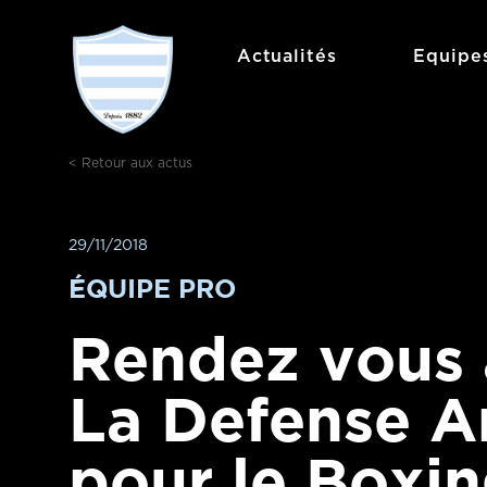
Aller
au
Actualités
Equipe
contenu
< Retour aux actus
29/11/2018
ÉQUIPE PRO
Rendez vous 
La Defense A
pour le Boxin