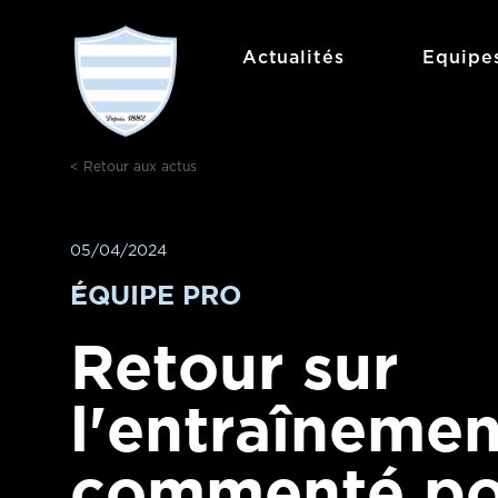
Aller
au
Actualités
Equipe
contenu
< Retour aux actus
05/04/2024
ÉQUIPE PRO
Retour sur
l'entraînemen
commenté po