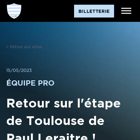
Aller
BILLETTERIE
au
contenu
< Retour aux actus
15/05/2023
ÉQUIPE PRO
Retour sur l'étape
de Toulouse de
Paul Leraitre !