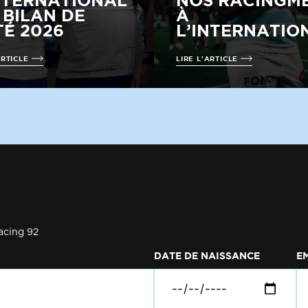
NTERNATIONAL
NOS RACINGM
E BILAN DE
À
TÉ 2026
L’INTERNATIO
ARTICLE
LIRE L'ARTICLE
acing 92
DATE DE NAISSANCE
E