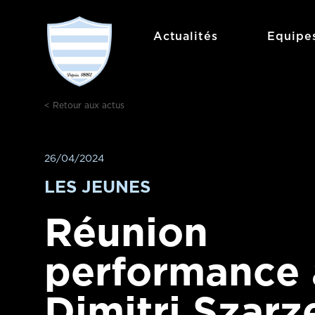
Aller
au
Actualités
Equipe
contenu
< Retour aux actus
26/04/2024
LES JEUNES
Réunion
performance 
Dimitri Szarz