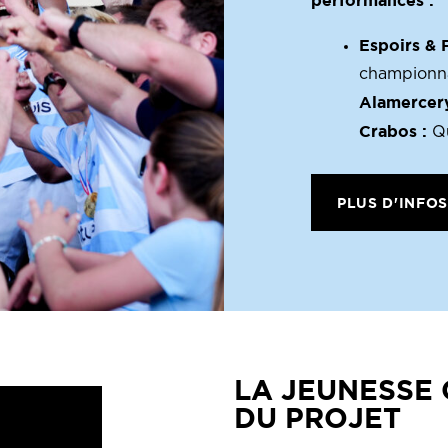
performances :
Espoirs & F
championna
Alamercery
Crabos :
Qu
PLUS D'INFO
LA JEUNESSE 
DU PROJET