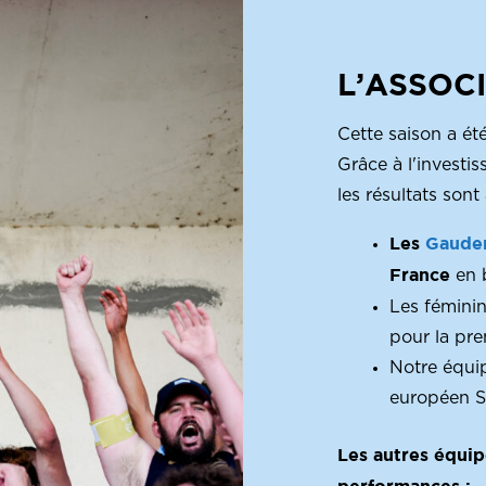
L’ASSOC
Cette saison a ét
Grâce à l'investi
les résultats son
Les
Gaude
France
en b
Les fémini
pour la prem
Notre équi
européen S
Les autres équipe