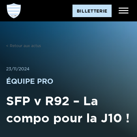
Aller
BILLETTERIE
au
contenu
< Retour aux actus
23/11/2024
ÉQUIPE PRO
SFP v R92 – La
compo pour la J10 !