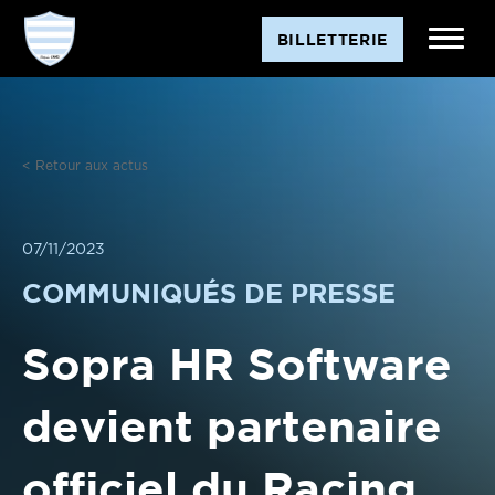
Aller
BILLETTERIE
au
contenu
< Retour aux actus
07/11/2023
COMMUNIQUÉS DE PRESSE
Sopra HR Software
devient partenaire
officiel du Racing