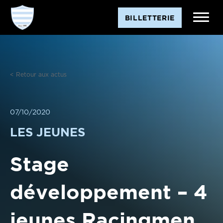
Aller
BILLETTERIE
au
contenu
< Retour aux actus
07/10/2020
LES JEUNES
Stage
développement – 4
jeunes Racingmen