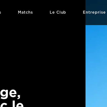
s
Matchs
Le Club
Entreprise
ge,
c le