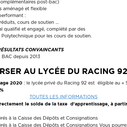
complémentaires post-bac)
 aménagé et flexible
performant :
 réduits, cours de soutien …
l qualifié et engagé, complété par des
e Polytechnique pour les cours de soutien.
RÉSULTATS CONVAINCANTS
u BAC depuis 2013
SER AU LYCÉE DU RACING 92
ssage 2020
: le lycée privé du Racing 92 est
éligible au «
3%
TOUTES LES INFORMATIONS
rectement le solde de la taxe
d’apprentissage,
à parti
érés à la Caisse des Dépôts et Consignations
érés à la Caisse des Dépôts et Consignations
Vous pourre