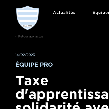
Aller
au
Actualités
Equipe
contenu
< Retour aux actus
14/02/2023
ÉQUIPE PRO
Taxe
d'apprentissa
solidarité ave