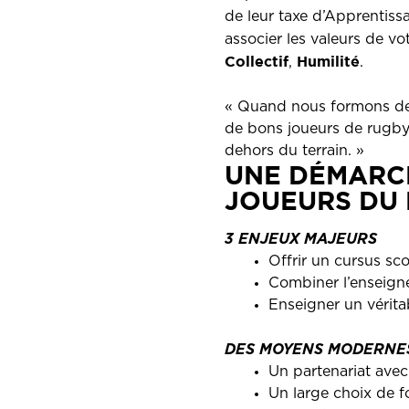
de leur taxe d’Apprentiss
associer
les valeurs de vo
Collectif
Humilité
,
.
« Quand nous formons des 
de bons joueurs de rugby,
dehors du terrain. »
UNE DÉMARC
JOUEURS DU 
3 ENJEUX MAJEURS
Offrir un cursus sc
Combiner l’enseign
Enseigner un vérita
DES MOYENS MODERN
Un partenariat ave
Un large choix de 