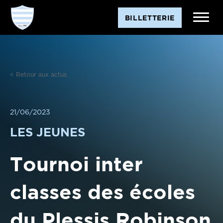
Aller
BILLETTERIE
au
contenu
< Retour aux actus
21/06/2023
LES JEUNES
Tournoi inter
classes des écoles
du Plessis Robinson