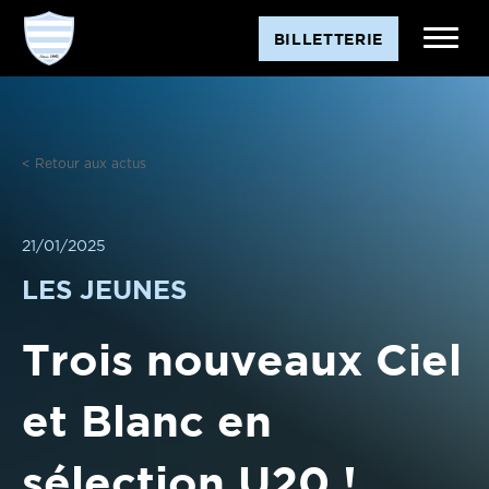
Aller
BILLETTERIE
au
contenu
< Retour aux actus
21/01/2025
LES JEUNES
Trois nouveaux Ciel
et Blanc en
sélection U20 !