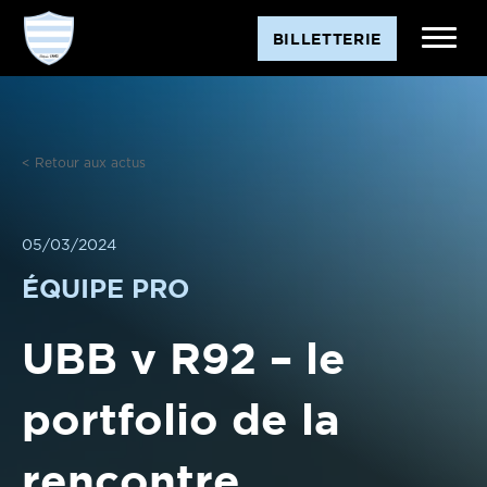
Aller
BILLETTERIE
au
contenu
< Retour aux actus
05/03/2024
ÉQUIPE PRO
UBB v R92 – le
portfolio de la
rencontre