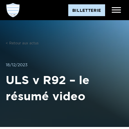
Aller
BILLETTERIE
au
contenu
< Retour aux actus
18/12/2023
ULS v R92 – le
résumé video