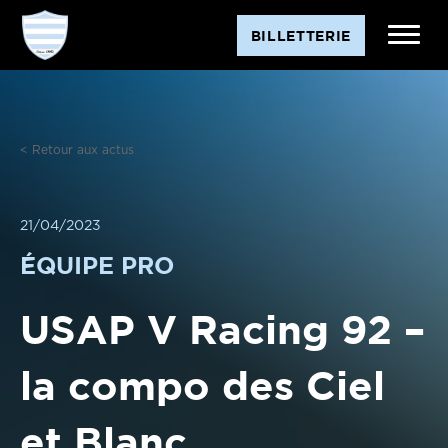
Aller
BILLETTERIE
au
contenu
< Retour aux actus
21/04/2023
ÉQUIPE PRO
USAP V Racing 92 –
la compo des Ciel
et Blanc