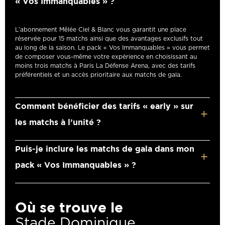
« Vos Immanquables » ?
L’abonnement Mêlée Ciel & Blanc vous garantit une place
réservée pour 15 matchs ainsi que des avantages exclusifs tout
au long de la saison. Le pack « Vos Immanquables » vous permet
de composer vous-même votre expérience en choisissant au
moins trois matchs à Paris La Défense Arena, avec des tarifs
préférentiels et un accès prioritaire aux matchs de gala.
Comment bénéficier des tarifs « early » sur
les matchs à l’unité ?
Pour profiter des tarifs « early » (jusqu’à -20%), il suffit de
Puis-je inclure les matchs de gala dans mon
réserver vos places dès l’ouverture de la billetterie pour chaque
vague de mise en vente. Ces offres sont disponibles en quantité
pack « Vos Immanquables » ?
limitée et hors matchs de gala.
Oui, l’un des grands avantages du pack « Vos Immanquables »
est de permettre la réservation des matchs de gala avant leur
Où se trouve le
mise en vente à l’unité. Cela vous garantit l’accès à ces
rencontres très demandées, qui ne bénéficient pas du tarif «
Stade Dominique
early » en billetterie classique.