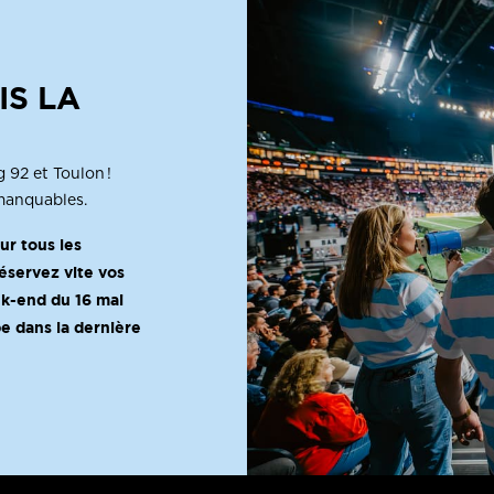
IS LA
 92 et Toulon !
mmanquables.
ur tous les
éservez vite vos
ek-end du 16 mai
e dans la dernière