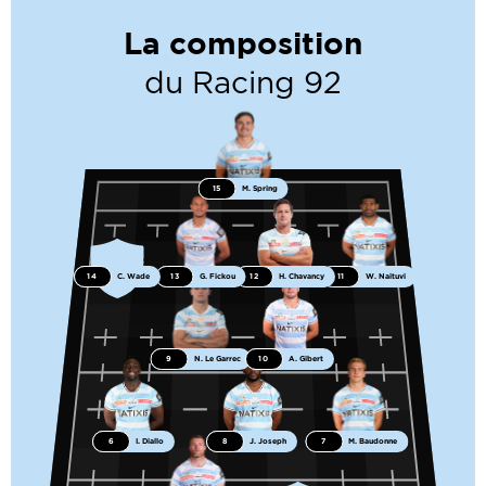
La composition
du Racing 92
15
M. Spring
14
C. Wade
13
G. Fickou
12
H. Chavancy
11
W. Naituvi
9
N. Le Garrec
10
A. Gibert
6
I. Diallo
8
J. Joseph
7
M. Baudonne