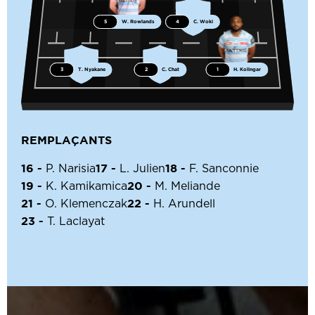
5
W. Rowlands
4
C. Woki
3
T. Nyakane
2
C. Chat
1
H. Kolingar
REMPLAÇANTS
16 -
17 -
18 -
P. Narisia
L. Julien
F. Sanconnie
19 -
20 -
K. Kamikamica
M. Meliande
21 -
22 -
O. Klemenczak
H. Arundell
23 -
T. Laclayat