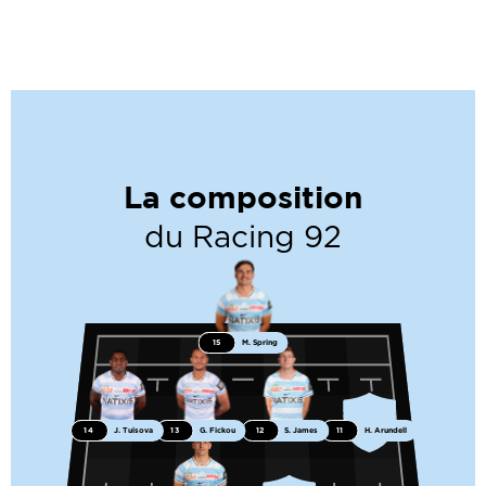
La composition
du Racing 92
15
M. Spring
14
J. Tuisova
13
G. Fickou
12
S. James
11
H. Arundell