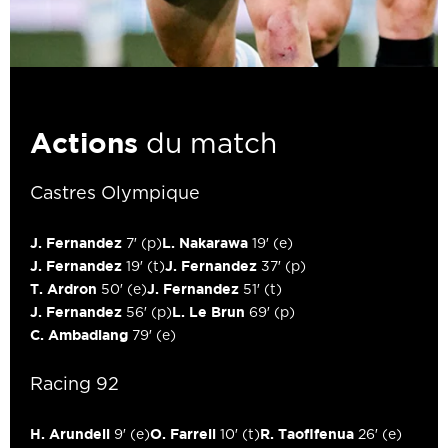
Actions
du match
Castres Olympique
J. Fernandez
L. Nakarawa
7′
(p)
19′
(e)
J. Fernandez
J. Fernandez
19′
(t)
37′
(p)
T. Ardron
J. Fernandez
50′
(e)
51′
(t)
J. Fernandez
L. Le Brun
56′
(p)
69′
(p)
C. Ambadiang
79′
(e)
Racing 92
H. Arundell
O. Farrell
R. Taofifenua
9′
(e)
10′
(t)
26′
(e)