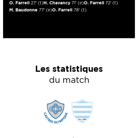
O. Farrell
H. Chavancy
O. Farrell
27′
(t)
71′
(e)
72′
(t)
M. Baudonne
O. Farrell
77′
(e)
78′
(t)
Les statistiques
du match