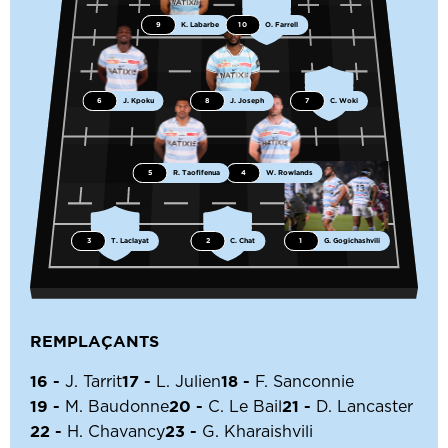
9
K. Labarbe
10
O. Farrell
6
J. Kpoku
8
J. Joseph
7
C. Woki
5
R. Taofifenua
4
W. Rowlands
3
T. Laclayat
2
C. Chat
1
G. Gogichashvili
REMPLAÇANTS
16 -
17 -
18 -
J. Tarrit
L. Julien
F. Sanconnie
19 -
20 -
21 -
M. Baudonne
C. Le Bail
D. Lancaster
22 -
23 -
H. Chavancy
G. Kharaishvili